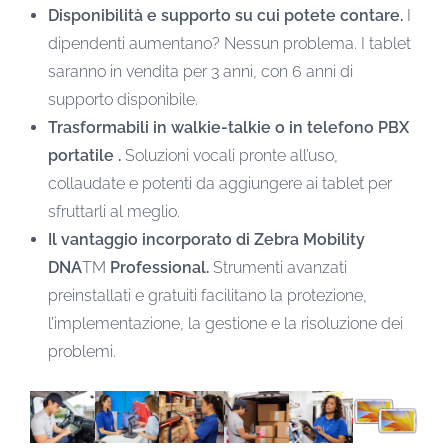
Disponibilità e supporto su cui potete contare.
I
dipendenti aumentano? Nessun problema. I tablet
saranno in vendita per 3 anni, con 6 anni di
supporto disponibile.
Trasformabili in walkie-talkie o in telefono PBX
portatile .
Soluzioni vocali pronte all’uso,
collaudate e potenti da aggiungere ai tablet per
sfruttarli al meglio.
Il vantaggio incorporato di Zebra Mobility
DNA
TM
Professional.
Strumenti avanzati
preinstallati e gratuiti facilitano la protezione,
l’implementazione, la gestione e la risoluzione dei
problemi.