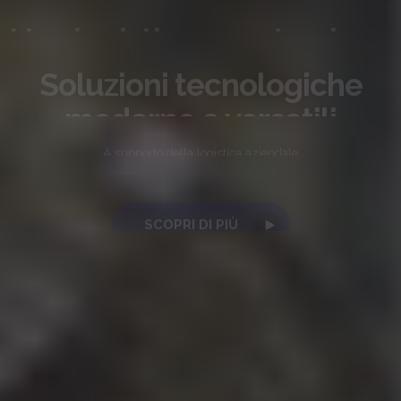
Una logistica smart, veloce
e
sicura con la rete wireless
Progettiamo la rete più adatta alle tue necessità
CONNETTI LA TUA AZIENDA