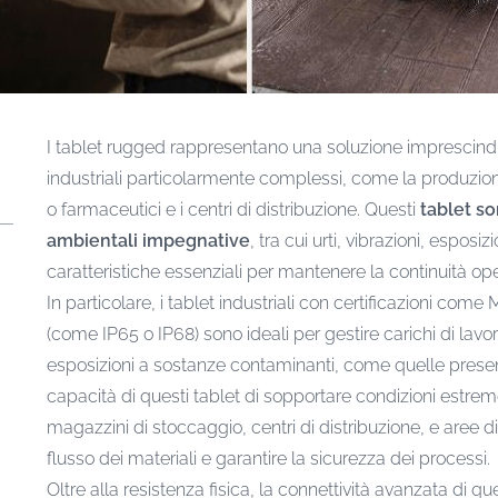
I tablet rugged rappresentano una soluzione imprescindib
industriali particolarmente complessi, come la produzione
o farmaceutici e i centri di distribuzione. Questi
tablet so
ambientali impegnative
, tra cui urti, vibrazioni, espo
caratteristiche essenziali per mantenere la continuità ope
In particolare, i tablet industriali con certificazioni come 
(come IP65 o IP68) sono ideali per gestire carichi di lavor
esposizioni a sostanze contaminanti, come quelle present
capacità di questi tablet di sopportare condizioni estreme
magazzini di stoccaggio, centri di distribuzione, e aree d
flusso dei materiali e garantire la sicurezza dei processi.
Oltre alla resistenza fisica, la connettività avanzata di q