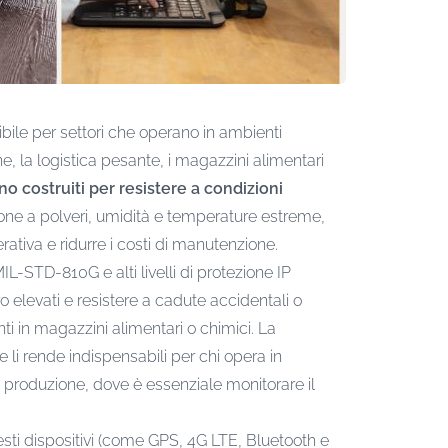
ile per settori che operano in ambienti
, la logistica pesante, i magazzini alimentari
no costruiti per resistere a condizioni
sizione a polveri, umidità e temperature estreme,
rativa e ridurre i costi di manutenzione.
MIL-STD-810G e alti livelli di protezione IP
o elevati e resistere a cadute accidentali o
i in magazzini alimentari o chimici. La
 li rende indispensabili per chi opera in
i produzione, dove è essenziale monitorare il
uesti dispositivi (come GPS, 4G LTE, Bluetooth e