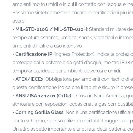
ambienti molto umidi o in cui il contatto con l’acqua è inev
Possiamo sinteticamente elencare le certificazioni più i
avere:
•
MIL-STD-810G / MIL-STD-810H
: Standard militare de
temperature estreme, umidità, shock, vibrazioni e immersio
ambienti difficili e a uso intensivo.
•
Certificazione IP
(Ingress Protection): Indica la protez
protegge dalla polvere e da getti d’acqua, mentre IP68 
temporanea, ideale per ambienti polverosi e umidi.
•
ATEX/IECEx
: Obbligatoria per ambienti con rischio di es
questa certificazione indica che il tablet è sicuro in pres
•
ANSI/ISA 12.12.01 (C1D2)
: Diffusa in Nord America, que
atmosfere con esposizioni occasionali a gas combustibili,
•
Corning Gorilla Glass
: Non è una certificazione uffici
per lo schermo, spesso utilizzato nei tablet rugged per pre
Un altro aspetto importante è la durata della batteria, co