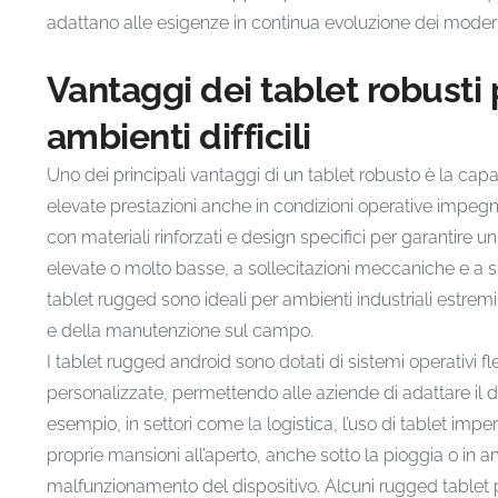
adattano alle esigenze in continua evoluzione dei moderni
Vantaggi dei tablet robusti 
ambienti difficili
Uno dei principali vantaggi di un tablet robusto è la cap
elevate prestazioni anche in condizioni operative impegna
con materiali rinforzati e design specifici per garantire
elevate o molto basse, a sollecitazioni meccaniche e a spo
tablet rugged sono ideali per ambienti industriali estremi
e della manutenzione sul campo.
I tablet rugged android sono dotati di sistemi operativi f
personalizzate, permettendo alle aziende di adattare il d
esempio, in settori come la logistica, l’uso di tablet impe
proprie mansioni all’aperto, anche sotto la pioggia o in a
malfunzionamento del dispositivo. Alcuni rugged tablet p