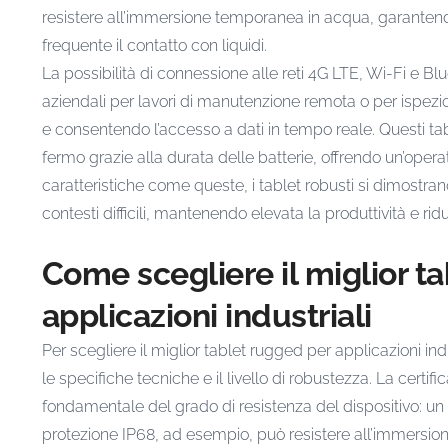
resistere all’immersione temporanea in acqua, garantendo 
frequente il contatto con liquidi.
La possibilità di connessione alle reti 4G LTE, Wi-Fi e Bluet
aziendali per lavori di manutenzione remota o per ispez
e consentendo l’accesso a dati in tempo reale. Questi tab
fermo grazie alla durata delle batterie, offrendo un’operat
caratteristiche come queste, i tablet robusti si dimostrano
contesti difficili, mantenendo elevata la produttività e ri
Come scegliere il miglior t
applicazioni industriali
Per scegliere il miglior tablet rugged per applicazioni ind
le specifiche tecniche e il livello di robustezza. La certif
fondamentale del grado di resistenza del dispositivo: un t
protezione IP68, ad esempio, può resistere all’immersion