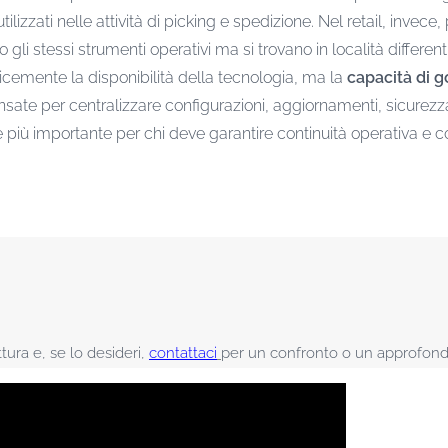
tilizzati nelle attività di picking e spedizione. Nel retail, inv
 gli stessi strumenti operativi ma si trovano in località differenti
icemente la disponibilità della tecnologia, ma la
capacità di g
e per centralizzare configurazioni, aggiornamenti, sicurezza 
 importante per chi deve garantire continuità operativa e contr
tura e, se lo desideri,
contattaci
per un confronto o un approfon