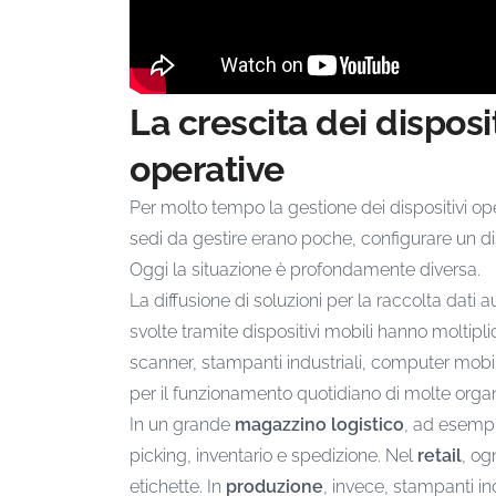
La crescita dei dispos
operative
Per molto tempo la gestione dei dispositivi ope
sedi da gestire erano poche, configurare un 
Oggi la situazione è profondamente diversa.
La diffusione di soluzioni per la raccolta dati 
svolte tramite dispositivi mobili hanno moltipl
scanner, stampanti industriali, computer mobili
per il funzionamento quotidiano di molte organ
In un grande
magazzino logistico
, ad esempi
picking, inventario e spedizione. Nel
retail
, og
etichette. In
produzione
, invece, stampanti ind