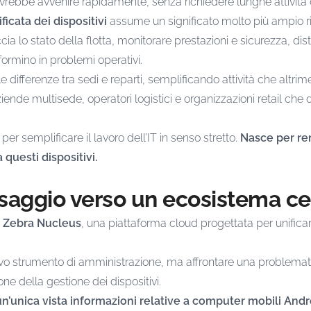
vrebbe avvenire rapidamente, senza richiedere lunghe attività 
ficata dei dispositivi
assume un significato molto più ampio r
ccia lo stato della flotta, monitorare prestazioni e sicurezza, di
formino in problemi operativi.
e differenze tra sedi e reparti, semplificando attività che altrime
ende multisede, operatori logistici e organizzazioni retail che 
per semplificare il lavoro dell’IT in senso stretto.
Nasce per ren
uesti dispositivi.
ssaggio verso un ecosistema ce
e
Zebra Nucleus
, una piattaforma cloud progettata per unifica
ovo strumento di amministrazione, ma affrontare una problemat
e della gestione dei dispositivi.
n’unica vista informazioni relative a computer mobili Andr