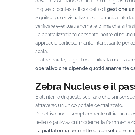
dove la sostituzione di un terminale guasto do
In questo contesto, il concetto di
gestione uni
Significa poter visualizzare da un’unica interfa
verificare eventuali anomalie prima che si tras
La centralizzazione consente inoltre di ridurre l
approccio particolarmente interessante per azi
scala.
In altre parole, la gestione unificata non nasce 
operativo che dipende quotidianamente da q
Zebra Nucleus e il pa
È all’interno di questo scenario che si inserisc
attraverso un unico portale centralizzato.
L’obiettivo non è semplicemente offrire un nu
nelle organizzazioni moderne: la frammentazion
La piattaforma permette di consolidare in u