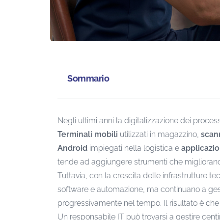
Sommario
Negli ultimi anni la digitalizzazione dei proce
Terminali mobili
utilizzati in magazzino,
scan
Android
impiegati nella logistica e
applicazio
tende ad aggiungere strumenti che migliorano l
Tuttavia, con la crescita delle infrastruttur
software e automazione, ma continuano a gesti
progressivamente nel tempo. Il risultato è che
Un responsabile IT può trovarsi a gestire centin