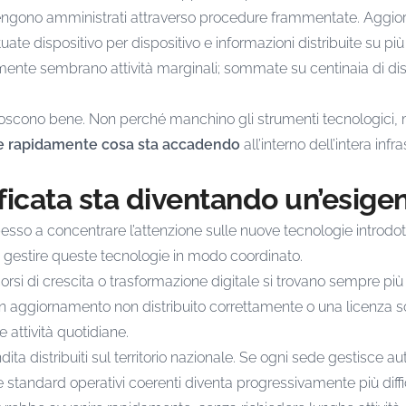
engono amministrati attraverso procedure frammentate. Aggi
fettuate dispositivo per dispositivo e informazioni distribuite su 
armente sembrano attività marginali; sommate su centinaia di dis
conoscono bene. Non perché manchino gli strumenti tecnologi
re rapidamente cosa sta accadendo
all’interno dell’intera infr
ficata sta diventando un’esige
pesso a concentrare l’attenzione sulle nuove tecnologie introdott
i gestire queste tecnologie in modo coordinato.
rsi di crescita o trasformazione digitale si trovano sempre più
a, un aggiornamento non distribuito correttamente o una licenz
 attività quotidiane.
ita distribuiti sul territorio nazionale. Se ogni sede gestisc
 standard operativi coerenti diventa progressivamente più diffi