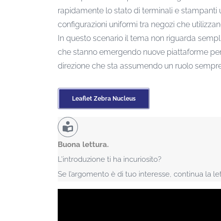
rapidamente lo stato di terminali e stampanti u
configurazioni uniformi tra negozi che utilizzano
In questo scenario il tema non riguarda sempl
che stanno emergendo nuove piattaforme pensat
direzione che sta assumendo un ruolo sempre più
Leaflet Zebra Nucleus
Buona lettura.
L’introduzione ti ha incuriosito?
Se l’argomento è di tuo interesse, continua la let