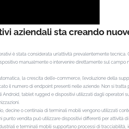
itivi aziendali sta creando nuo
rativi è stata considerata un’attività prevalentemente tecnica. 
dispositivo manualmente o intervenire direttamente sul campo 
automatica, la crescita dell’e-commerce, l’evoluzione della suppl
icato il numero di endpoint presenti nelle aziende. Non si trat
 Android, tablet rugged e dispositivi utilizzati dagli operatori
izzazioni.
o, decine o centinaia di terminali mobili vengono utilizzati 
ni punto vendita può utilizzare dispositivi differenti per attività
ustriali e terminali mobili supportano processi di tracciabilità, i