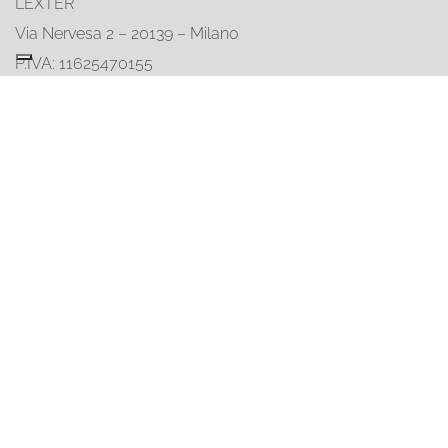
LEXTER
Via Nervesa 2 – 20139 – Milano
P.IVA: 11625470155
Registro delle imprese: 11625470155
REA: MI-1482590
Capitale sociale: € 50.000
02-55230846
info@lexter.com
Ambienti
Magazzino
Negozio
Manufacturing
Logistica