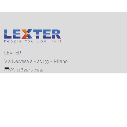
LEXTER
Via Nervesa 2 – 20139 – Milano
P.IVA: 11625470155
Registro delle imprese: 11625470155
REA: MI-1482590
Capitale sociale: € 50.000
02-55230846
info@lexter.com