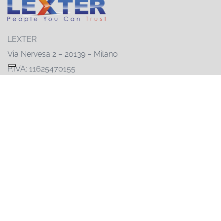
LEXTER
Via Nervesa 2 – 20139 – Milano
P.IVA: 11625470155
Registro delle imprese: 11625470155
REA: MI-1482590
Capitale sociale: € 50.000
02-55230846
info@lexter.com
Ambienti
Magazzino
Negozio