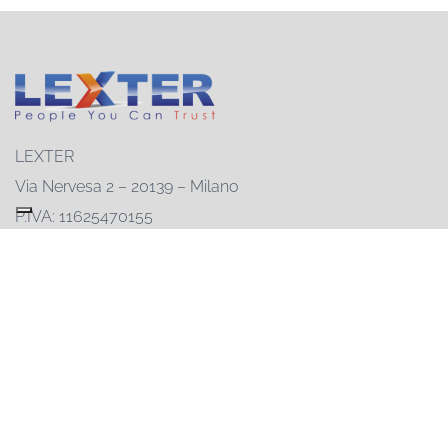
LEXTER
Via Nervesa 2 – 20139 – Milano
P.IVA: 11625470155
Registro delle imprese: 11625470155
REA: MI-1482590
Capitale sociale: € 50.000
02-55230846
info@lexter.com
Ambienti