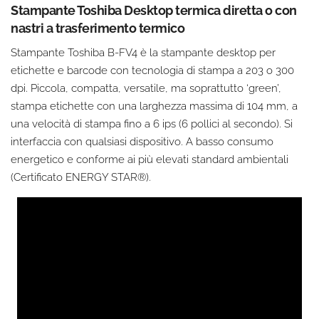
Stampante Toshiba Desktop termica diretta o con
nastri a trasferimento termico
Stampante Toshiba B-FV4 è la stampante desktop per
etichette e barcode con tecnologia di stampa a 203 o 300
dpi. Piccola, compatta, versatile, ma soprattutto ‘green’,
stampa etichette con una larghezza massima di 104 mm, a
una velocità di stampa fino a 6 ips (6 pollici al secondo). Si
interfaccia con qualsiasi dispositivo. A basso consumo
energetico e conforme ai più elevati standard ambientali
(Certificato ENERGY STAR®).
Devi Accettare la sezione Esperienza della
Privacy Policy per visualizzare il video