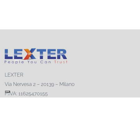
LEXTER
Via Nervesa 2 – 20139 – Milano
P.IVA: 11625470155
Registro delle imprese: 11625470155
REA: MI-1482590
Capitale sociale: € 50.000
02-55230846